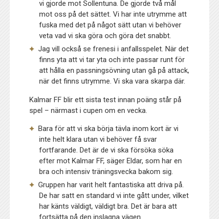
vi gjorde mot Sollentuna. De gjorde två mål
mot oss på det sättet. Vi har inte utrymme att
fuska med det på något sätt utan vi behöver
veta vad vi ska göra och göra det snabbt.
Jag vill också se frenesi i anfallsspelet. När det
finns yta att vi tar yta och inte passar runt för
att hålla en passningsövning utan gå på attack,
när det finns utrymme. Vi ska vara skarpa där.
Kalmar FF blir ett sista test innan poäng står på
spel – närmast i cupen om en vecka.
Bara för att vi ska börja tävla inom kort är vi
inte helt klara utan vi behöver få svar
fortfarande. Det är de vi ska försöka söka
efter mot Kalmar FF, säger Eldar, som har en
bra och intensiv träningsvecka bakom sig.
Gruppen har varit helt fantastiska att driva på.
De har satt en standard vi inte gått under, vilket
har känts väldigt, väldigt bra. Det är bara att
fortsätta på den inslagna vägen.