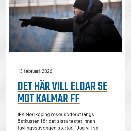
13 februari, 2026
DET HÄR VILL ELDAR SE
MOT KALMAR FF
IFK Norrköping reser söderut längs
östkusten för det sista testet innan
tävlingssäsongen startar. “Jag vill se