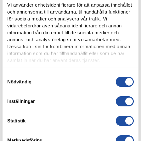
Vi använder enhetsidentifierare för att anpassa innehållet
och annonserna till användarna, tillhandahålla funktioner
för sociala medier och analysera vår trafik. Vi
8 AUGUSTI, 2026
vidarebefordrar även sådana identifierare och annan
NOELS STORA SHOW I 3-0-SEGERN – “OTROLIG KÄNSLA
information från din enhet till de sociala medier och
MED VÅRA FANS”
annons- och analysföretag som vi samarbetar med.
Dessa kan i sin tur kombinera informationen med annan
information som du har tillhandahållit eller som de har
samlat in när du har använt deras tjänster.
Samtyckesval
Nödvändig
Inställningar
Statistik
8 AUGUSTI, 2026
IFK-TRUPPEN MOT IK BRAGE
Marknadsföring