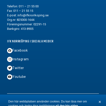
Telefon: 011 – 21 55 00
Fax: 011 – 21 55 15
E-post:
info@ifknorrkoping.se
Org.nr: 825000-1644
Föreningsnummer: 02291-15
Bankgiro: 413-8905
IFK NORRKÖPING I SOCIALA MEDIER
Facebook
Instagram
Twitter
Youtube
2026 © Copyright IFK Norrköping FK
×
Den här webbplatsen använder cookies. Du kan läsa mer om
cookies och ändra dina inställningar
på den här sidan
.