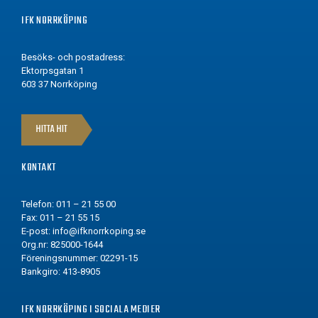
IFK NORRKÖPING
Besöks- och postadress:
Ektorpsgatan 1
603 37 Norrköping
HITTA HIT
KONTAKT
Telefon: 011 – 21 55 00
Fax: 011 – 21 55 15
E-post:
info@ifknorrkoping.se
Org.nr: 825000-1644
Föreningsnummer: 02291-15
Bankgiro: 413-8905
IFK NORRKÖPING I SOCIALA MEDIER