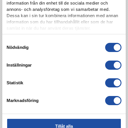
information från din enhet till de sociala medier och
Jimmy Åkesson
annons- och analysföretag som vi samarbetar med.
jimmy.a.akesson@gmail.com
Dessa kan i sin tur kombinera informationen med annan
information som du har tillhandahållit eller som de har
samlat in när du har använt deras tjänster.
Foto
Samtyckesval
Lasse Jansson
Nödvändig
Inställningar
TILLBAKA
Statistik
Marknadsföring
Tillåt alla