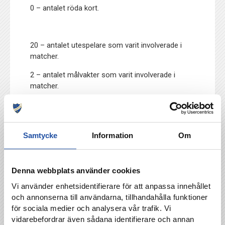
0 – antalet röda kort.
20 – antalet utespelare som varit involverade i
matcher.
2 – antalet målvakter som varit involverade i
matcher.
2 – antalet spelare som spelat varje match (Ella
Degerstedt och Maja Lundman).
Samtycke
Information
Om
111 – publiksnittet på Östgötaporten (sjätte
högst i serien).
Denna webbplats använder cookies
124 – vårens högsta publiksiffra (i
Vi använder enhetsidentifierare för att anpassa innehållet
hemmapremiären mot Valinge Derome DFF)
och annonserna till användarna, tillhandahålla funktioner
för sociala medier och analysera vår trafik. Vi
vidarebefordrar även sådana identifierare och annan