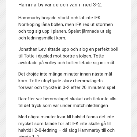
Hammarby vände och vann med 3-2.
Hammarby började starkt och lät inte IFK
Norrköping låna bollen, men IFK red ut stormen
och tog sig upp i planen. Spelet jämnade ut sig
och ledningsmålet kom.
Jonathan Levi tittade upp och slog en perfekt boll
till Totte i djupled mot bortre stolpen. Totte
avslutade på volley och bollen letade sig in i mål.
Det dröjde inte många minuter innan nästa mål
kom. Totte utnyttjade slarv i hemmalagets
försvar och tryckte in 0-2 efter 20 minuters spel.
Därefter var hemmalaget skakat och fick inte alls
till det tryck som var under matchinledningen.
Med några minuter kvar till halvtid fanns det inte
mycket som talade för att IFK inte skulle gå till
halvtid i 2-0-ledning – då slog Hammarby till och
gjorde 1-2.