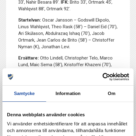
33′, Nahir Besara 89′.
IFK:
Brito 33′, Ortmark 45′,
Wahlqvist 88′, Ortmark 92′.
Startelvan:
Oscar Jansson – Godswill Ekpolo,
Linus Wahlqvist, Theo Rask (58′) – Daniel Eid (70′),
Ari Skúlason, Abdulrazaq Ishaq (70′), Jacob
Ortmark, Jean Carlos de Brito (58′) – Christoffer
Nyman (K), Jonathan Levi.
Ersättare:
Otto Lindell, Christopher Telo, Marco
Lund, Maic Sema (58′), Kristoffer Khazeni (70′),
Lucas Lima (70′), Eman Markovic (58′).
Samtycke
Information
Om
TILLBAKA
Denna webbplats använder cookies
Vi använder enhetsidentifierare för att anpassa innehållet
och annonserna till användarna, tillhandahålla funktioner