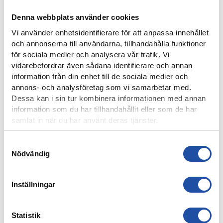
Denna webbplats använder cookies
Vi använder enhetsidentifierare för att anpassa innehållet
och annonserna till användarna, tillhandahålla funktioner
för sociala medier och analysera vår trafik. Vi
vidarebefordrar även sådana identifierare och annan
information från din enhet till de sociala medier och
8 AUGUSTI, 2026
annons- och analysföretag som vi samarbetar med.
NOELS STORA SHOW I 3-0-SEGERN – “OTROLIG KÄNSLA
Dessa kan i sin tur kombinera informationen med annan
MED VÅRA FANS”
information som du har tillhandahållit eller som de har
samlat in när du har använt deras tjänster.
Samtyckesval
Nödvändig
Inställningar
Statistik