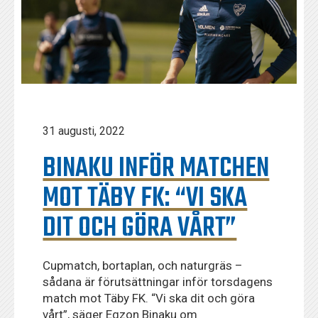
31 augusti, 2022
BINAKU INFÖR MATCHEN
MOT TÄBY FK: “VI SKA
DIT OCH GÖRA VÅRT”
Cupmatch, bortaplan, och naturgräs –
sådana är förutsättningar inför torsdagens
match mot Täby FK. “Vi ska dit och göra
vårt”, säger Egzon Binaku om