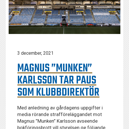
3 december, 2021
MAGNUS ”MUNKEN”
KARLSSON TAR PAUS
SOM KLUBBDIREKTÖR
Med anledning av gårdagens uppgifter i
media rörande strafföreläggandet mot
Magnus ”Munken” Karlsson avseende
bokföringsbrott vill styrelsen ge följande