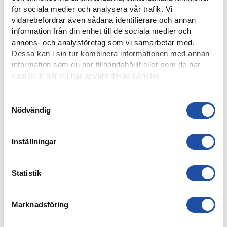
för sociala medier och analysera vår trafik. Vi
PUBLIKINFORMATION: IFK NORRKÖPING-IK BRAGE
vidarebefordrar även sådana identifierare och annan
information från din enhet till de sociala medier och
annons- och analysföretag som vi samarbetar med.
Dessa kan i sin tur kombinera informationen med annan
information som du har tillhandahållit eller som de har
samlat in när du har använt deras tjänster.
Samtyckesval
Nödvändig
Inställningar
4 AUGUSTI, 2026
FARTFYLLD OCH TÄT MATCH I LIGACUPEN – KYLIAN
Statistik
NÄTADE MOT DJURGÅRDEN
Marknadsföring