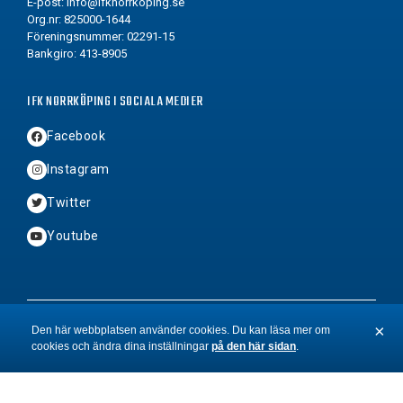
E-post:
info@ifknorrkoping.se
Org.nr: 825000-1644
Föreningsnummer: 02291-15
Bankgiro: 413-8905
IFK NORRKÖPING I SOCIALA MEDIER
Facebook
Instagram
Twitter
Youtube
2026 © Copyright IFK Norrköping FK
×
Den här webbplatsen använder cookies. Du kan läsa mer om
cookies och ändra dina inställningar
på den här sidan
.
St
BYN
&
Hamrén