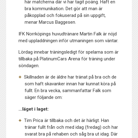
här matcherna där vi har tagit poäng. Haft en
bra kommunikation. Det gör att man är
påkopplad och fokuserad på sin uppgift,
menar Marcus Baggesen.
IFK Norrköpings huvudtränare Martin Falk är nöjd
med uppladdningen inför utmaningen som väntar.
Lördag innebar träningsledigt för spelarna som är
tillbaka på PlatinumCars Arena för träning under
söndagen.
Skillnaden är de äldre har tränat på bra och de
som haft skavanker innan har kunnat köra på
fullt. En bra vecka, sammanfattar Falk som
säger följande om:
…läget i laget:
Tim Prica är tillbaka och det är härligt. Han
tränar fullt från och med idag (fredag) och har
svarat bra på rehaben och såg bra ut idag. Där