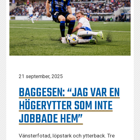
21 september, 2025
BAGGESEN: “JAG VAR EN
HÖGERYTTER SOM INTE
JOBBADE HEM”
Vänsterfotad, löpstark och ytterback. Tre