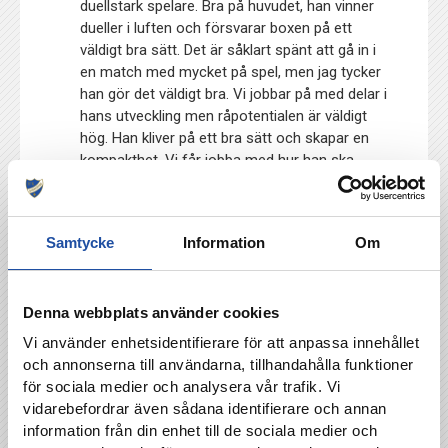
duellstark spelare. Bra på huvudet, han vinner
dueller i luften och försvarar boxen på ett
väldigt bra sätt. Det är såklart spänt att gå in i
en match med mycket på spel, men jag tycker
han gör det väldigt bra. Vi jobbar på med delar i
hans utveckling men råpotentialen är väldigt
hög. Han kliver på ett bra sätt och skapar en
kompakthet. Vi får jobba med hur han ska
värdera risk och en del andra delar, men han
bryter linjer på ett bra sätt.
…nycklar för IFK sista sju matcherna:
Samtycke
Information
Om
Sitta ihop som lag kommer vara det absolut
viktigaste för att ge oss själva chansen i alla
Denna webbplats använder cookies
matcher. Då gäller det att sätta försvarsspelet
Vi använder enhetsidentifierare för att anpassa innehållet
och vara kompakta som lag. Spela med fart i
och annonserna till användarna, tillhandahålla funktioner
djupled, då vet vi att vi är som bäst offensivt.
för sociala medier och analysera vår trafik. Vi
Då kan vi skapa målchanser. Optimera allt det
vidarebefordrar även sådana identifierare och annan
vi har tillgängligt och se till att de hamnar i så
information från din enhet till de sociala medier och
bra roller som möjligt. Hitta de bästa