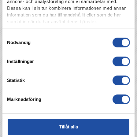
annons- och analysföretag som vi samarbetar med.
matchplanerna och forma det utifrån de
Dessa kan i sin tur kombinera informationen med annan
spelare som är i form och deras egenskaper.
information som du har tillhandahållit eller som de har
…att ha tagit poäng i tre av de fyra senaste
samlat in när du har använt deras tjänster.
matcherna:
Samtyckesval
Ser man till trender och form: Efter omgång 16
Nödvändig
är vi åtta i formtabellen och har tagit poäng i
tre av de fyra senaste matcherna. Det säger
någonting, men vi behöver göra saker ännu
Inställningar
bättre för att ta de poäng vi ska och för att vi
kunna sikta mot det vi ska sikta mot. Jag
förstår allvaret i läget. Vi ska fortsätta jobba
Statistik
stenhårt som vi gjort på slutet. Det är
arbetsinsatser som gör att vi kunnat ta poäng,
bortsett debaclet mot Djurgården.
Marknadsföring
IFK Norrköping-AIK: Allsvenskan omgång 23,
måndag 22 september 19.10, PlatinumCars
Arena.
Tillåt alla
Biljetter till matchen finns här.