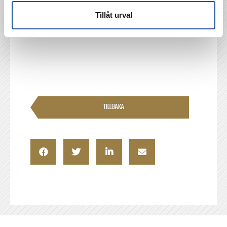
HBO Max sänder Allsvenskan.
Tillåt urval
Matchvärd: BTG Demol
TILLBAKA