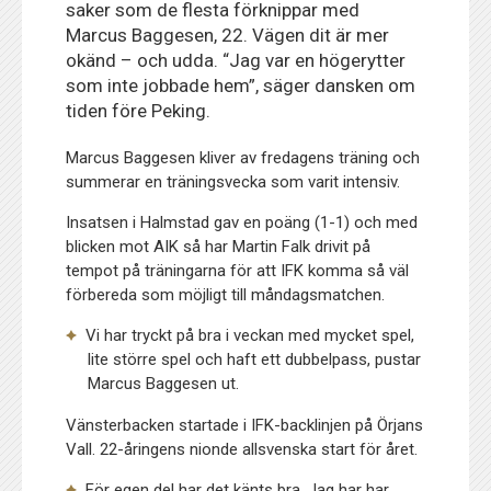
saker som de flesta förknippar med
Marcus Baggesen, 22. Vägen dit är mer
okänd – och udda. “Jag var en högerytter
som inte jobbade hem”, säger dansken om
tiden före Peking.
Marcus Baggesen kliver av fredagens träning och
summerar en träningsvecka som varit intensiv.
Insatsen i Halmstad gav en poäng (1-1) och med
blicken mot AIK så har Martin Falk drivit på
tempot på träningarna för att IFK komma så väl
förbereda som möjligt till måndagsmatchen.
Vi har tryckt på bra i veckan med mycket spel,
lite större spel och haft ett dubbelpass, pustar
Marcus Baggesen ut.
Vänsterbacken startade i IFK-backlinjen på Örjans
Vall. 22-åringens nionde allsvenska start för året.
För egen del har det känts bra. Jag har har