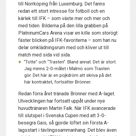
till Norrköping från Luxemburg. Det fanns
redan ett stort intresse för fotboll och en
kärlek till IFK – som växte mer och mer och
med tiden. Bilderna på den lilla grabben på
PlatninumCars Arena visar en kille som storögt
fäster blicken på IFK-favoriterna – som han nu
delar omklädningsrum med och kliver ut till
match med sida vid sida.
“Totte” och “Trasten”. Bland annat. Det är stort.
Jag minns 2-0-målet i Malmö som Trasten
gör. Det här är en pojkdröm att skriva på det
här kontraktet, fortsätter Brönner.
Redan förra året tränade Brönner med A-laget.
Utvecklingen har fortsatt uppåt under nye
huvudtränaren Martin Falk. När IFK avancerade
till slutspel i Svenska Cupen med att 3-0-
besegra Gais, så gjorde löftet sin första A-
lagsstart i tävlingssammanhang. Det blev även