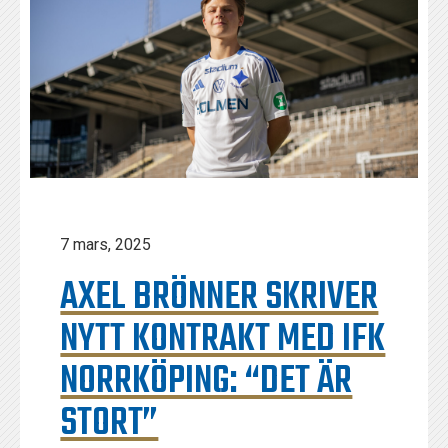
7 mars, 2025
AXEL BRÖNNER SKRIVER
NYTT KONTRAKT MED IFK
NORRKÖPING: “DET ÄR
STORT”