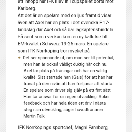
ett inhopp när IFK klev in i cupspelet borta mot
Karlberg.
Att det är en spelare med en ljus framtid visar
även att Axel har en plats i det svenska P17-
landslag där Axel också bär lagkaptensbindeln.
Så sent som i veckan kom en ny kallelse till
EM-kvalet i Schweiz 19-25 mars. En spelare
som IFK Norrköping tror mycket på.
Det ser spännande ut, om man ser till potential,
men han är också väldigt duktig här och nu.
Axel tar plats på träningar och har en väldig
kvalité. Sist startade han (Gais) för att han har
tränat på den nivån att han förtjänar att starta.
En spelare som driver sig själv på ett fint sätt.
Han tar ansvar för sin egen utveckling. Söker
feedback och har hela tiden ett driv i nästa
steg i sin utveckling, säger huvudtränaren
Martin Falk.
IFK Norrköpings sportchef, Magni Fannberg,