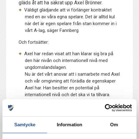
gläds åt att ha säkrat upp Axel Brönner.
Väldigt glädjande att vi förlänger kontraktet
med en av våra egna spelare. Det är alltid kul
när det är egen spelare från stan kommer in i
vårt A-lag, säger Fannberg.
Och fortsätter:
Axel har redan visat att han klarar sig bra på
den här nivån och internationell nivå med
ungdomslandslagen.
Nu är det vårt ansvar att i samarbete med Axel
och vår omgivning att förädla de egenskaper
Axel har. Han besitter en potential på
internationell nivå och det ska vi ta tillvara.
Ett stort grattis till Axel. Välförtjänt men också
ett gott betyg till IFK:s akademiverksamhet.
Axel visar att det här är en väg att bli
elitspelare, via vår egen verksamhet, säger
Samtycke
Information
Om
Daniel Lindahl som är akademichef i IFK
Norrköping.