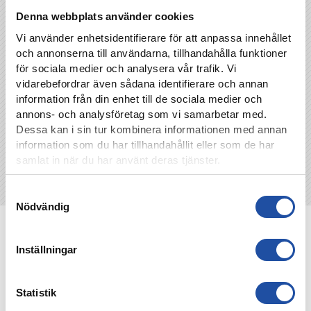
Denna webbplats använder cookies
Vi använder enhetsidentifierare för att anpassa innehållet
och annonserna till användarna, tillhandahålla funktioner
TILLBAKA
för sociala medier och analysera vår trafik. Vi
vidarebefordrar även sådana identifierare och annan
information från din enhet till de sociala medier och
annons- och analysföretag som vi samarbetar med.
Dessa kan i sin tur kombinera informationen med annan
information som du har tillhandahållit eller som de har
samlat in när du har använt deras tjänster.
Samtyckesval
Nödvändig
NYHETER
Inställningar
Statistik