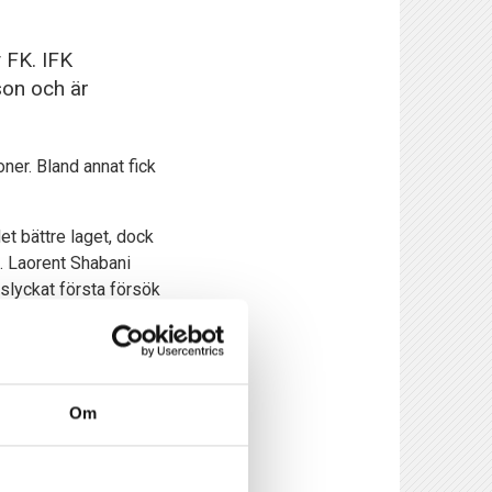
 FK. IFK
on och är
ner. Bland annat fick
et bättre laget, dock
n. Laorent Shabani
slyckat första försök
austason serverade
Om
n första