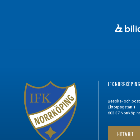
IFK NORRKÖPIN
Besöks- och pos
Ektorpsgatan 1
603 37 Norrköpin
HITTA HIT