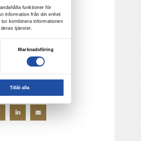
andahålla funktioner för
n information från din enhet
 tur kombinera informationen
deras tjänster.
aku – Arnór
Marknadsföring
 Laorent Shabani (74
than Levi (74´),
Tillåt alla