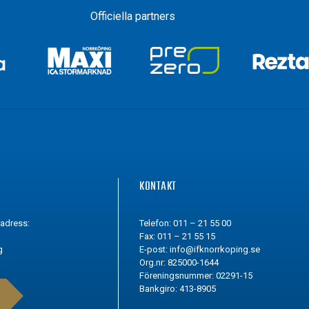
Officiella partners
G
KONTAKT
tadress:
Telefon: 011 – 21 55 00
Fax: 011 – 21 55 15
g
E-post:
info@ifknorrkoping.se
Org.nr: 825000-1644
Föreningsnummer: 02291-15
Bankgiro: 413-8905