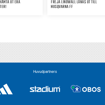
HÄMTA UT ERA
FREJA LINDWALL LÅNAS UT TILL
TER!
HUSQVARNA FF
Huvudpartners