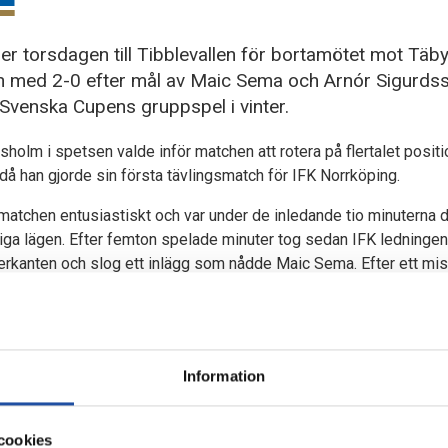
r torsdagen till Tibblevallen för bortamötet mot Täby
 med 2-0 efter mål av Maic Sema och Arnór Sigurdss
 Svenska Cupens gruppspel i vinter.
olm i spetsen valde inför matchen att rotera på flertalet positio
då han gjorde sin första tävlingsmatch för IFK Norrköping.
matchen entusiastiskt och var under de inledande tio minuterna d
rliga lägen. Efter femton spelade minuter tog sedan IFK ledninge
terkanten och slog ett inlägg som nådde Maic Sema. Efter ett mis
det stod 0-1 på tavlan.
hminut 50. Det var ett fint anfall som slutade med att Arnór Tr
son som utan problem placerade bollen i mål.
Information
FK full kontroll utan att för den sakens skull glänsa.
n under andra halvlek där vi fick se en spelare till som gjorde si
cookies