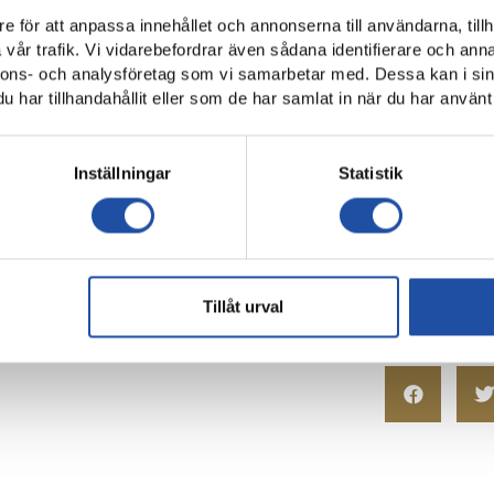
i den 18-årige anfallaren Leo Jonsson.
e för att anpassa innehållet och annonserna till användarna, tillh
vår trafik. Vi vidarebefordrar även sådana identifierare och anna
nnons- och analysföretag som vi samarbetar med. Dessa kan i sin
-2
har tillhandahållit eller som de har samlat in när du har använt 
-2 Arnór Sigurdsson (50′)
Christopher Telo (74´), Marco Lund (87´), Daniel Eid, Egzon Bin
Inställningar
Statistik
(74´), Dino Salihovic – Maic Sema (87´), Andri Lucas Gudjohnsen,
n Tellgren (87´), Linus Wahlqvist Egnell (74´), Arí Skulason, Jona
son (87´).
Tillåt urval