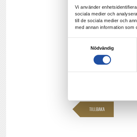
tävlingsmatch för föreningen 
Vi använder enhetsidentifierar
sociala medier och analysera 
till de sociala medier och a
Täby FK – IFK Norrköping: 0
med annan information som du 
Målen:
0-1 Maic Sema (14′), 0
Samtyckesval
Startelvan:
Wille Jakobsson – 
Nödvändig
Sigurdsson, Arnór Traustason 
´).
Ersättare:
Oscar Jansson, Edvi
Jacob Ortmark (74´), Leo Jons
TILLBAKA