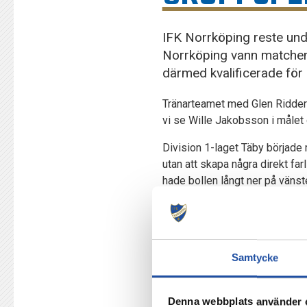
IFK Norrköping reste unde
Norrköping vann matchen
därmed kvalificerade för
Tränarteamet med Glen Riddersh
vi se Wille Jakobsson i målet 
Division 1-laget Täby började 
utan att skapa några direkt fa
hade bollen långt ner på väns
slog Maic snabbt till igen och 
Matchens andra mål kom i matc
dagens lagkapten Arnór Sigurd
Samtycke
Under resten av matchen hade I
IFK Norrköping gjorde fem byte
Denna webbplats använder 