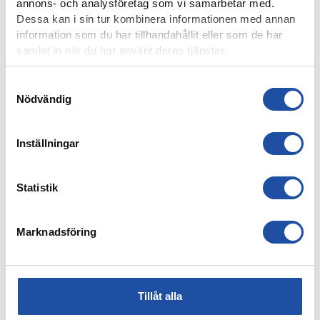
NYHETER
annons- och analysföretag som vi samarbetar med.
Dessa kan i sin tur kombinera informationen med annan
information som du har tillhandahållit eller som de har
samlat in när du har använt deras tjänster.
Samtyckesval
Nödvändig
Inställningar
Statistik
8 AUGUSTI, 2026
NOELS STORA SHOW I 3-0-SEGERN – “OTROLIG KÄNSLA
MED VÅRA FANS”
Marknadsföring
Tillåt alla