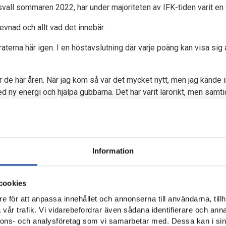
vall sommaren 2022, har under majoriteten av IFK-tiden varit en
vnad och allt vad det innebär.
terna här igen. I en höstavslutning där varje poäng kan visa sig
der de här åren. När jag kom så var det mycket nytt, men jag kände
 ny energi och hjälpa gubbarna. Det har varit lärorikt, men samt
upen och jobba där nere men det har blivit så. Sen har det varit må
den känslan och framgången man har när man vinner matcher här 
ch det unnar man alla som vill klubbens bästa, säger Anton Eriks
var det sista IFK gjorde innan sommaruppehållet. 37 insläppta må
Information
nkt.
iod med fyra raka segrar och har nu plockat poäng i tre raka mat
cookies
e för att anpassa innehållet och annonserna till användarna, tillh
m sitter ihop bättre.
vår trafik. Vi vidarebefordrar även sådana identifierare och anna
 verkligen inte tummat på någonting. Jobbat hårdare och lagt ned 
nnons- och analysföretag som vi samarbetar med. Dessa kan i sin