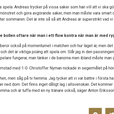
ka spela. Andreas trycker på vissa saker som han vill att vi ska gör
mönstret och göra avgörande saker, men man måste vara smart där
ter sommaren. Det är inte så så att Andreas är superstrikt vad vi
e bollen oftare när man i ett flow kontra när man är med 
 beror också på momentumet i matchen och hur läget är, men det är 
och det är viktiga poäng att spela om. Slår jag in den passningen, 
pelare fungerar, man tänker i de banorna men ibland måste man gå
mstad med 1-0. Christoffer Nyman nickade in segermålet på hör
hen, men såg på tv hemma. Jag tycker att vi var bättre i första h
er ned dom. Det finns inget dåligt lag i allsvenskan. Det kommer at
mma och är tuffa med en ny tränare också, säger Anton Eriksson