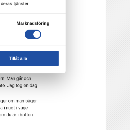
deras tjänster.
spelet på ett bättre
ggt ut, men vi jobbar
rsvararen.
Marknadsföring
ndra. Vissa stunder
 början av säsongen.
Tillåt alla
ern. Man går och
nte. Jag tog en dag
ljuger om man säger
 i nuet i varje
m du är i botten.