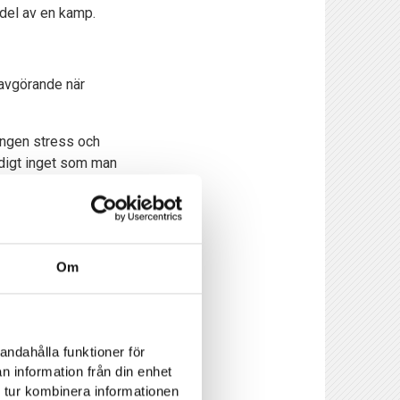
 del av en kamp.
 avgörande när
 ingen stress och
idigt inget som man
nga jättefina stunder
hemma. Det är den
son.
l var inga smickrande
Om
cher.
andahålla funktioner för
n information från din enhet
ett jäkla arbete. Sen
 tur kombinera informationen