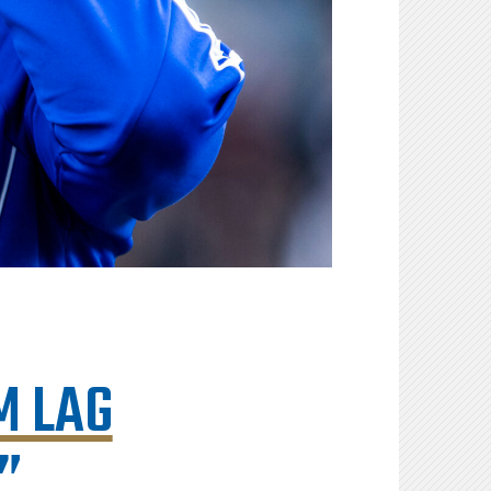
M LAG
”