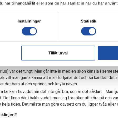
har tillhandahållit eller som de har samlat in när du har använt 
ssa taktiska delar också som att vara mer tighta, få ihop försvars
att vi är mer av en enhet. I vissa fall kanske det inte ser lika sny
t ger resultat i längden när vi jobbar som vi gör, fortsätter IFK-fö
Inställningar
Statistik
s-pokus bakom?
a tiden som kan bli avgörande. Vi är tightare och jobbar för vara
vi blir lite lägre, men vi känner oss mer trygga än vad vi gjorde i
maren och fått ihop vissa delar.
Tillåt urval
aruppehåll efter den vårsäsongen?
irius) var det tungt. Man går inte in med en skön känsla i semest
eak vill man gärna känna att man förtjänar det och så kändes det i
ar det bara ut och springa och knyta näven.
ra tankar i huvudet när det inte går bra, sen är det såklart… Man 
t. Det finns där i bakhuvudet, men jag försöker att köra på och vara
v hela tiden. Det måste man göra oavsett om du ligger tvåa eller o
acklinjen?