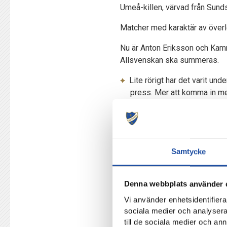
Umeå-killen, värvad från Sunds
Matcher med karaktär av överle
Nu är Anton Eriksson och Kamra
Allsvenskan ska summeras.
Lite rörigt har det varit un
press. Mer att komma in med
vill – att ha kniven mot str
också. Man blir besatt av 
finaste känslan som finns o
1-5-smällen borta mot Sirius 
Samtycke
siffror – men också en vändpu
Peking hade bland annat en per
Denna webbplats använder 
Vi använder enhetsidentifierar
Framför allt – det är ett lag so
sociala medier och analysera 
Vi har gått ihop som lag och
till de sociala medier och a