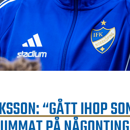
KSSON: “GÅTT IHOP SO
TUMMAT PÅ NÅGONTING