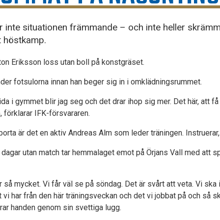
är inte situationen främmande – och inte heller skräm
ät höstkamp.
nton Eriksson loss utan boll på konstgräset.
under fotsulorna innan han beger sig in i omklädningsrummet.
a i gymmet blir jag seg och det drar ihop sig mer. Det här, att få i
, förklarar IFK-försvararen.
orta är det en aktiv Andreas Alm som leder träningen. Instruerar
 dagar utan match tar hemmalaget emot på Örjans Vall med att sp
ar så mycket. Vi får väl se på söndag. Det är svårt att veta. Vi ska
t vi har från den här träningsveckan och det vi jobbat på och så ska
rar handen genom sin svettiga lugg.