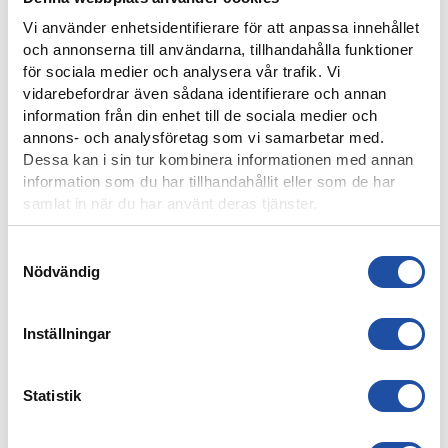
Vi använder enhetsidentifierare för att anpassa innehållet
och annonserna till användarna, tillhandahålla funktioner
för sociala medier och analysera vår trafik. Vi
8 AUGUSTI, 2026
vidarebefordrar även sådana identifierare och annan
NOELS STORA SHOW I 3-0-SEGERN – “OTROLIG KÄNSLA
information från din enhet till de sociala medier och
MED VÅRA FANS”
annons- och analysföretag som vi samarbetar med.
Dessa kan i sin tur kombinera informationen med annan
information som du har tillhandahållit eller som de har
samlat in när du har använt deras tjänster.
Samtyckesval
Nödvändig
Inställningar
Statistik
8 AUGUSTI, 2026