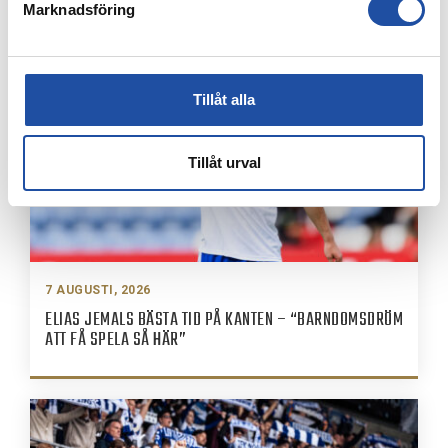
IFK-TRUPPEN MOT IK BRAGE
Marknadsföring
Tillåt alla
Tillåt urval
7 AUGUSTI, 2026
ELIAS JEMALS BÄSTA TID PÅ KANTEN – “BARNDOMSDRÖM
ATT FÅ SPELA SÅ HÄR”