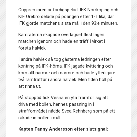
Cuppremiären är färdigspelad. IFK Norrköping och
KIF Örebro delade på poängen efter 1-1 lika, där
IFK gjorde matchens sista mål i den 93:e minuten.
Kamraterna skapade överlägset flest lägen
matchen igenom och hade en träff i virket i
första halvlek.
I andra halvlek så tog gästerna ledningen efter
kontring på IFK-hörna. IFK jagade kvittering och
kom allt närmre och närmre och hade ytterligare
två ramträffar i andra halvlek. Men tiden höll på
att rinna ut.
På stopptid fick Vesna en yta framför sig att
driva med bollen, hennes passning in i
straffområdet nådde Svea Rehnberg som på ett
rakade in bollen i mål.
Kapten Fanny Andersson efter slutsignal: