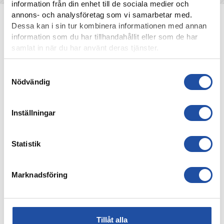
information från din enhet till de sociala medier och
annons- och analysföretag som vi samarbetar med.
NYHETER
Dessa kan i sin tur kombinera informationen med annan
information som du har tillhandahållit eller som de har
samlat in när du har använt deras tjänster.
Samtyckesval
Nödvändig
Inställningar
Statistik
7 AUGUSTI, 2026
ELIAS JEMALS BÄSTA TID PÅ KANTEN – “BARNDOMSDRÖM
Marknadsföring
ATT FÅ SPELA SÅ HÄR”
Tillåt alla