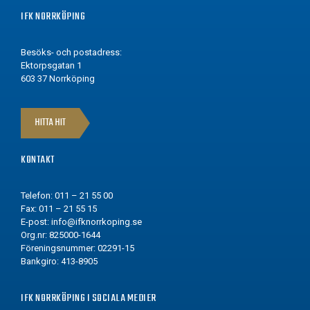
IFK NORRKÖPING
Besöks- och postadress:
Ektorpsgatan 1
603 37 Norrköping
HITTA HIT
KONTAKT
Telefon: 011 – 21 55 00
Fax: 011 – 21 55 15
E-post:
info@ifknorrkoping.se
Org.nr: 825000-1644
Föreningsnummer: 02291-15
Bankgiro: 413-8905
IFK NORRKÖPING I SOCIALA MEDIER