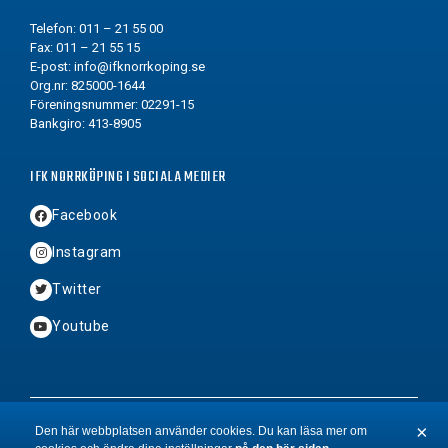
Telefon: 011 – 21 55 00
Fax: 011 – 21 55 15
E-post:
info@ifknorrkoping.se
Org.nr: 825000-1644
Föreningsnummer: 02291-15
Bankgiro: 413-8905
IFK NORRKÖPING I SOCIALA MEDIER
Facebook
Instagram
Twitter
Youtube
2026 © Copyright IFK Norrköping FK
×
Den här webbplatsen använder cookies. Du kan läsa mer om