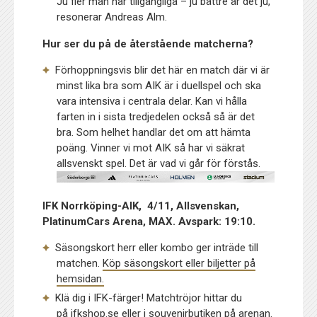
Ju fler man har tillgängliga – ju bättre är det ju,
resonerar Andreas Alm.
Hur ser du på de återstående matcherna?
Förhoppningsvis blir det här en match där vi är
minst lika bra som AIK är i duellspel och ska
vara intensiva i centrala delar. Kan vi hålla
farten in i sista tredjedelen också så är det
bra. Som helhet handlar det om att hämta
poäng. Vinner vi mot AIK så har vi säkrat
allsvenskt spel. Det är vad vi går för förstås.
IFK Norrköping-AIK, 4/11, Allsvenskan,
PlatinumCars Arena, MAX. Avspark: 19:10.
Säsongskort herr eller kombo ger inträde till
matchen.
Köp säsongskort eller biljetter på
hemsidan.
Klä dig i IFK-färger! Matchtröjor hittar du
på
ifkshop.se
eller i souvenirbutiken på arenan.