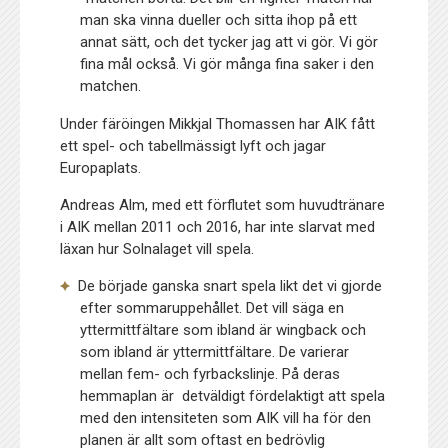
man ska vinna dueller och sitta ihop på ett
annat sätt, och det tycker jag att vi gör. Vi gör
fina mål också. Vi gör många fina saker i den
matchen.
Under färöingen Mikkjal Thomassen har AIK fått
ett spel- och tabellmässigt lyft och jagar
Europaplats.
Andreas Alm, med ett förflutet som huvudtränare
i AIK mellan 2011 och 2016, har inte slarvat med
läxan hur Solnalaget vill spela.
De började ganska snart spela likt det vi gjorde
efter sommaruppehållet. Det vill säga en
yttermittfältare som ibland är wingback och
som ibland är yttermittfältare. De varierar
mellan fem- och fyrbackslinje. På deras
hemmaplan är detväldigt fördelaktigt att spela
med den intensiteten som AIK vill ha för den
planen är allt som oftast en bedrövlig