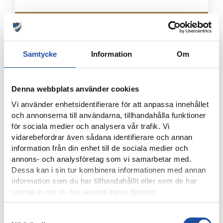
Samtycke
Information
Om
Denna webbplats använder cookies
Vi använder enhetsidentifierare för att anpassa innehållet
och annonserna till användarna, tillhandahålla funktioner
för sociala medier och analysera vår trafik. Vi
vidarebefordrar även sådana identifierare och annan
7 AUGUSTI, 2026
information från din enhet till de sociala medier och
ELIAS JEMALS BÄSTA TID PÅ KANTEN – “BARNDOMSDRÖM
annons- och analysföretag som vi samarbetar med.
ATT FÅ SPELA SÅ HÄR”
Dessa kan i sin tur kombinera informationen med annan
information som du har tillhandahållit eller som de har
samlat in när du har använt deras tjänster.
Samtyckesval