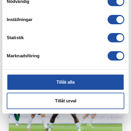
Nödvändig
Inställningar
Statistik
7 AUGUSTI, 2026
PUBLIKINFORMATION: IFK NORRKÖPING-IK BRAGE
Marknadsföring
Tillåt alla
Tillåt urval