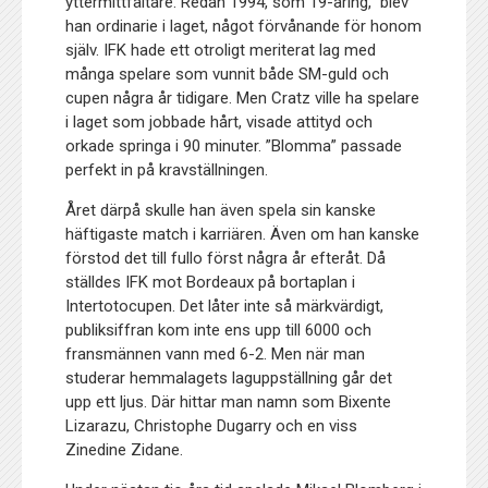
yttermittfältare. Redan 1994, som 19-åring, blev
han ordinarie i laget, något förvånande för honom
själv. IFK hade ett otroligt meriterat lag med
många spelare som vunnit både SM-guld och
cupen några år tidigare. Men Cratz ville ha spelare
i laget som jobbade hårt, visade attityd och
orkade springa i 90 minuter. ”Blomma” passade
perfekt in på kravställningen.
Året därpå skulle han även spela sin kanske
häftigaste match i karriären. Även om han kanske
förstod det till fullo först några år efteråt. Då
ställdes IFK mot Bordeaux på bortaplan i
Intertotocupen. Det låter inte så märkvärdigt,
publiksiffran kom inte ens upp till 6000 och
fransmännen vann med 6-2. Men när man
studerar hemmalagets laguppställning går det
upp ett ljus. Där hittar man namn som Bixente
Lizarazu, Christophe Dugarry och en viss
Zinedine Zidane.