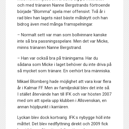
och med tränaren Nanne Bergstrands förtroende
började ”Blomma” spela mer offensivt. Två år i
rad blev han lagets näst bäste målskytt och han
bidrog även med många framspelningar.
– Normalt sett var man som bollvinnare kanske
inte så bra passningsspelare. Men det var Micke,
minns tränaren Nanne Bergstrand.
– Han var också bra på träningarna. Har du
sådana som Micke i laget behöver du inte driva på
så mycket som tränare. En oerhört bra människa.
Mikael Blomberg hade möjlighet att vara kvar flera
år i Kalmar FF. Men av familjeskäl blev det inte så.
I stället återvände han till IFK och var hösten 2007
med om att spela upp klubben i Allsvenskan, en
annan höjdpunkt i karriären.
Lyckan blev dock kortvarig. IFK:s nybygge höll inte
måttet. Det blev nedflyttning direkt och 2009 fick