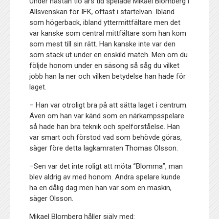
Under nästan tio års tid spelade Mikael Blomberg i
Allsvenskan för IFK, oftast i startelvan. Ibland
som högerback, ibland yttermittfältare men det
var kanske som central mittfältare som han kom
som mest till sin rätt. Han kanske inte var den
som stack ut under en enskild match. Men om du
följde honom under en säsong så såg du vilket
jobb han la ner och vilken betydelse han hade för
laget.
– Han var otroligt bra på att sätta laget i centrum.
Även om han var känd som en närkampsspelare
så hade han bra teknik och spelförståelse. Han
var smart och förstod vad som behövde göras,
säger före detta lagkamraten Thomas Olsson.
–Sen var det inte roligt att möta ”Blomma”, man
blev aldrig av med honom. Andra spelare kunde
ha en dålig dag men han var som en maskin,
säger Olsson.
Mikael Blomberg håller själv med: