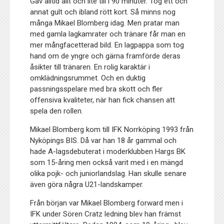
Gav alltid allt och lite till i 90 minuter. Tog ett och
annat gult och ibland rött kort. Så minns nog
många Mikael Blomberg idag. Men pratar man
med gamla lagkamrater och tränare får man en
mer mångfacetterad bild. En lagpappa som tog
hand om de yngre och gärna framförde deras
åsikter till tränaren. En rolig karaktär i
omklädningsrummet. Och en duktig
passningsspelare med bra skott och fler
offensiva kvaliteter, när han fick chansen att
spela den rollen.
Mikael Blomberg kom till IFK Norrköping 1993 från
Nyköpings BIS. Då var han 18 år gammal och
hade A-lagsdebuterat i moderklubben Hargs BK
som 15-åring men också varit med i en mängd
olika pojk- och juniorlandslag. Han skulle senare
även göra några U21-landskamper.
Från början var Mikael Blomberg forward men i
IFK under Sören Cratz ledning blev han främst