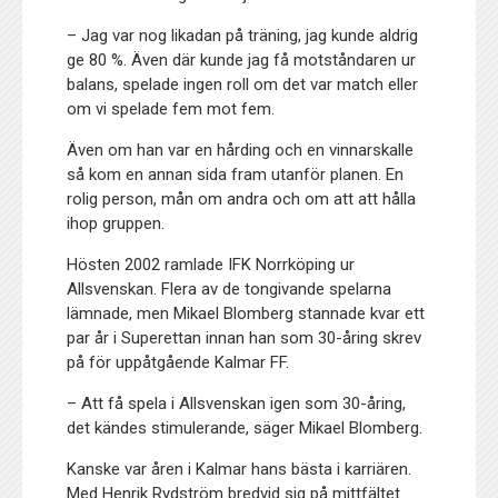
– Jag var nog likadan på träning, jag kunde aldrig
ge 80 %. Även där kunde jag få motståndaren ur
balans, spelade ingen roll om det var match eller
om vi spelade fem mot fem.
Även om han var en hårding och en vinnarskalle
så kom en annan sida fram utanför planen. En
rolig person, mån om andra och om att att hålla
ihop gruppen.
Hösten 2002 ramlade IFK Norrköping ur
Allsvenskan. Flera av de tongivande spelarna
lämnade, men Mikael Blomberg stannade kvar ett
par år i Superettan innan han som 30-åring skrev
på för uppåtgående Kalmar FF.
– Att få spela i Allsvenskan igen som 30-åring,
det kändes stimulerande, säger Mikael Blomberg.
Kanske var åren i Kalmar hans bästa i karriären.
Med Henrik Rydström bredvid sig på mittfältet