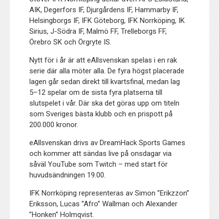
AIK, Degerfors IF, Djurgårdens IF, Hammarby IF,
Helsingborgs IF, IFK Göteborg, IFK Norrköping, IK
Sirius, J-Södra IF, Malmö FF, Trelleborgs FF,
Örebro SK och Örgryte IS.
Nytt för i år är att eAllsvenskan spelas i en rak
serie där alla möter alla. De fyra högst placerade
lagen går sedan direkt till kvartsfinal, medan lag
5–12 spelar om de sista fyra platserna till
slutspelet i vår. Där ska det göras upp om titeln
som Sveriges bästa klubb och en prispott på
200.000 kronor.
eAllsvenskan drivs av DreamHack Sports Games
och kommer att sändas live på onsdagar via
såväl YouTube som Twitch – med start för
huvudsändningen 19.00.
IFK Norrköping representeras av Simon ”Erikzzon”
Eriksson, Lucas ”Afro” Wallman och Alexander
”Honken” Holmqvist.