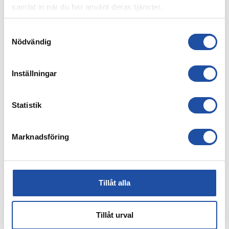
samlat in när du har använt deras tjänster.
7 AUGUSTI, 2026
Samtyckesval
PUBLIKINFORMATION: IFK NORRKÖPING-IK BRAGE
Nödvändig
Inställningar
Statistik
Marknadsföring
Tillåt alla
4 AUGUSTI, 2026
FARTFYLLD OCH TÄT MATCH I LIGACUPEN – KYLIAN
NÄTADE MOT DJURGÅRDEN
Tillåt urval