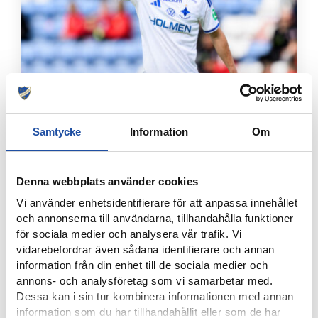
7 AUGUSTI, 2026
ELIAS JEMALS BÄSTA TID PÅ KANTEN – “BARNDOMSDRÖM
Samtycke
Information
Om
ATT FÅ SPELA SÅ HÄR”
Denna webbplats använder cookies
Vi använder enhetsidentifierare för att anpassa innehållet
och annonserna till användarna, tillhandahålla funktioner
för sociala medier och analysera vår trafik. Vi
vidarebefordrar även sådana identifierare och annan
information från din enhet till de sociala medier och
annons- och analysföretag som vi samarbetar med.
Dessa kan i sin tur kombinera informationen med annan
information som du har tillhandahållit eller som de har